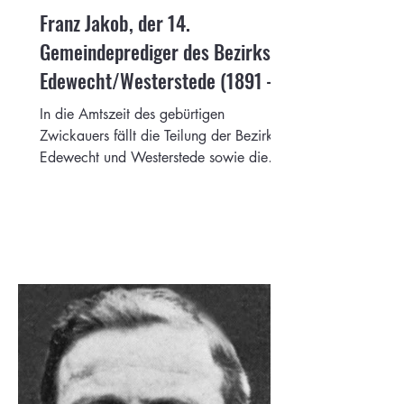
Franz Jakob, der 14.
Gemeindeprediger des Bezirks
Edewecht/Westerstede (1891 –
1895)
In die Amtszeit des gebürtigen
Zwickauers fällt die Teilung der Bezirke
Edewecht und Westerstede sowie die
Gründung des Posaunenchores.