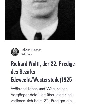
Johann Lüschen
24. Feb.
Richard Wolff, der 22. Prediger
des Bezirks
Edewecht/Westerstede(1925 –
1927)
Während Leben und Werk seiner
Vorgänger detailliert überliefert sind,
verlieren sich beim 22. Prediger die
Gemeinde die biographischen Spuren.