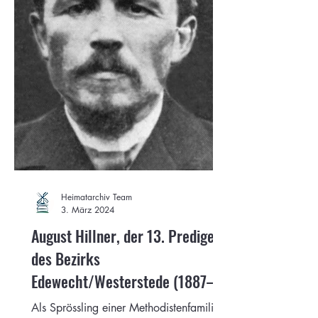
Heimatarchiv Team
3. März 2024
August Hillner, der 13. Prediger
des Bezirks
Edewecht/Westerstede (1887–
1891)
Als Sprössling einer Methodistenfamilie