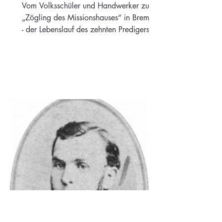
1897)
Vom Volksschüler und Handwerker zum
„Zögling des Missionshauses“ in Bremen
- der Lebenslauf des zehnten Predigers
der Methodistengemeinde.