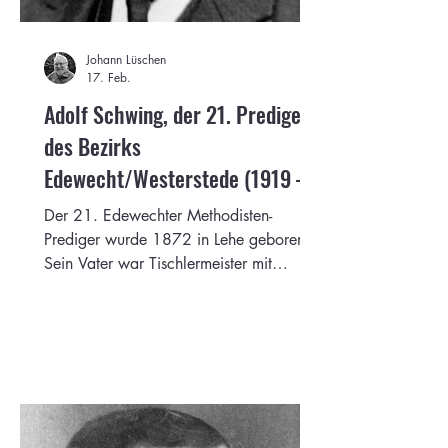
Johann Lüschen
17. Feb.
Adolf Schwing, der 21. Prediger
des Bezirks
Edewecht/Westerstede (1919 –
1925)
Der 21. Edewechter Methodisten-
Prediger wurde 1872 in Lehe geboren.
Sein Vater war Tischlermeister mit
eigenem Betrieb. Doch Schwings Leben
sollte in eine andere Richtung gehen.