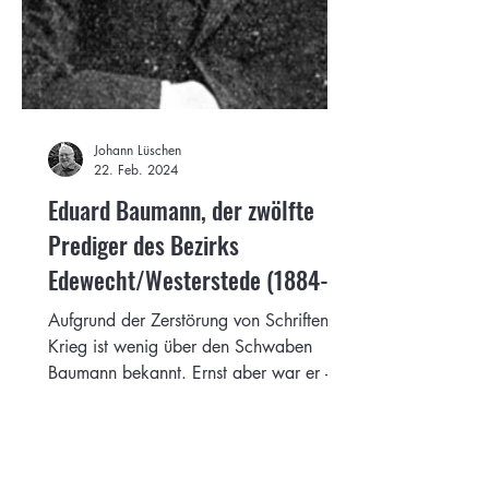
Johann Lüschen
22. Feb. 2024
Eduard Baumann, der zwölfte
Prediger des Bezirks
Edewecht/Westerstede (1884-
1887)
Aufgrund der Zerstörung von Schriften im
Krieg ist wenig über den Schwaben
Baumann bekannt. Ernst aber war er -
ein treuer Diener des Herrn.