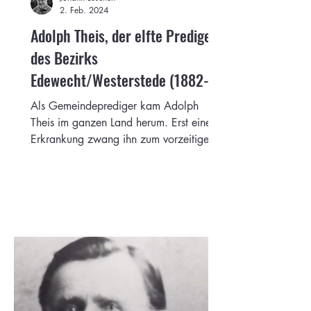
2. Feb. 2024
Adolph Theis, der elfte Prediger
des Bezirks
Edewecht/Westerstede (1882-
1884)
Als Gemeindeprediger kam Adolph
Theis im ganzen Land herum. Erst eine
Erkrankung zwang ihn zum vorzeitigen
Rückzug aus seinem Amt.