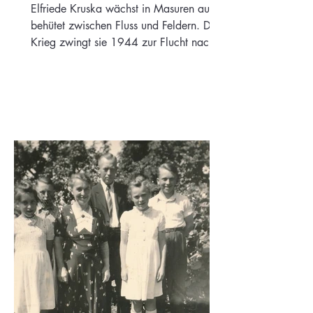
Jeddeloh I
Elfriede Kruska wächst in Masuren auf,
behütet zwischen Fluss und Feldern. Der
Krieg zwingt sie 1944 zur Flucht nach
Westen. Durch Bomben, Soldaten und
überfüllte Züge gelangt sie schließlich
nach Jeddeloh I., wo ein neues Leben
beginnt.