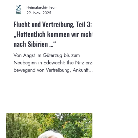
Heimatarchiv Team
29. Nov. 2025
Flucht und Vertreibung, Teil 3:
„Hoffentlich kommen wir nicht
nach Sibirien …“
Von Angst im Güterzug bis zum
Neubeginn in Edewecht: Ilse Nitz erzählt
bewegend von Vertreibung, Ankunft,
Gemeinschaft und dem langsamen
Wurzelschlagen in einer fremden, später
zur Heimat gewordenen Welt.