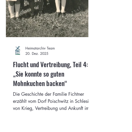
Heimatarchiv Team
20. Dez. 2025
Flucht und Vertreibung, Teil 4:
„Sie konnte so guten
Mohnkuchen backen“
Die Geschichte der Familie Fichtner
erzählt vom Dorf Poischwitz in Schlesien,
von Krieg, Vertreibung und Ankunft im
Ammerland. Zeitzeugen berichten von
Verlust, Hunger und Demütigung – aber
auch von Zusammenhalt, harter Arbeit