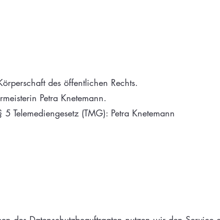
rperschaft des öffentlichen Rechts.
ermeisterin Petra Knetemann.
 § 5 Telemediengesetz (TMG): Petra Knetemann
 des Datenschutzbeauftragten nutzen wir den Service eine