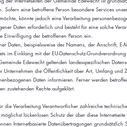
 der Internetseiten der Gemeinde Edewecht ist grundsä
 Sofern eine betroffene Person besondere Services unse
 möchte, könnte jedoch eine Verarbeitung personenbezoge
gener Daten erforderlich und besteht für eine solche Verar
e Einwilligung der betroffenen Person ein.
er Daten, beispielsweise des Namens, der Anschrift, E-
t stets im Einklang mit der EU-Datenschutz-Grundverordnu
Gemeinde Edewecht geltenden landesspezifischen Datensc
er Unternehmen die Öffentlichkeit über Art, Umfang und
nenbezogenen Daten informieren. Ferner werden betroffen
en zustehenden Rechte aufgeklärt.
 die Verarbeitung Verantwortlicher zahlreiche technisch
glichst lückenlosen Schutz der über diese Internetseite
nnen Internetbasierte Datenübertragungen grundsätzlich S