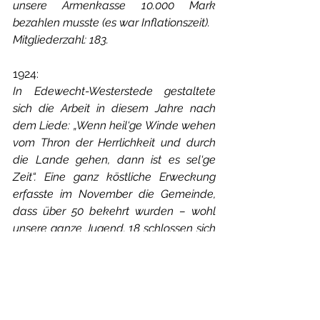
unsere Armenkasse 10.000 Mark 
bezahlen musste (es war Inflationszeit).
Mitgliederzahl: 183.
1924:
In Edewecht-Westerstede gestaltete 
sich die Arbeit in diesem Jahre nach 
dem Liede: „Wenn heil‘ge Winde wehen 
vom Thron der Herrlichkeit und durch 
die Lande gehen, dann ist es sel‘ge 
Zeit“. Eine ganz köstliche Erweckung 
erfasste im November die Gemeinde, 
dass über 50 bekehrt wurden – wohl 
unsere ganze Jugend. 18 schlossen sich 
auf Probe an, 31 wurde in volle 
Verbindung aufgenommen. Bei 12 
Zunahmen zählt die Gemeinde 195 
Glieder.