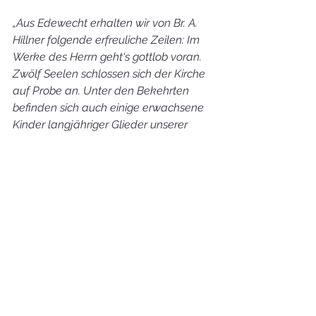
„Aus Edewecht erhalten wir von Br. A. 
Hillner folgende erfreuliche Zeilen: Im 
Werke des Herrn geht‘s gottlob voran. 
Zwölf Seelen schlossen sich der Kirche 
auf Probe an. Unter den Bekehrten 
befinden sich auch einige erwachsene 
Kinder langjähriger Glieder unserer 
Gemeinde. Uns ferner der Führung des 
treusten Freundes anvertrauend, 
erwarten wir noch größeren Segen vom 
Herrn.“
In seiner Dienstzeit in Edewecht  
fanden zwölf Taufen statt. Lediglich 
die beiden letzten Kinder taufte er 
selber, die anderen wurden vom 
Superintendenten Franz Klüsner 
vollzogen. Er taufte wahrscheinlich 