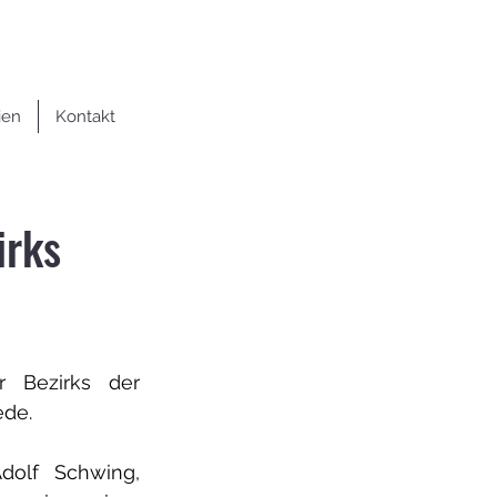
ien
Kontakt
irks
 Bezirks der 
ede.
olf Schwing, 