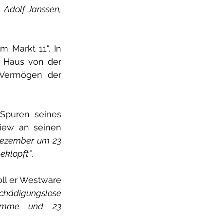
 Adolf Janssen, 
Markt 11“. In 
 Haus von der 
Vermögen der 
Spuren seines 
iew an seinen 
Dezember um 23 
eklopft“
.
ll er Westware 
schädigungslose 
wämme und 23 