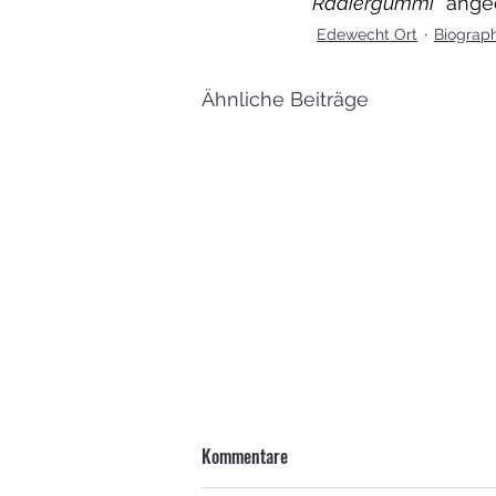
Radiergummi“
 ange
Edewecht Ort
Biograp
Ähnliche Beiträge
Kommentare