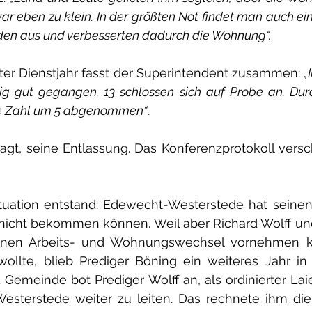
 war eben zu klein. In der größten Not findet man auch ei
en aus und verbesserten dadurch die Wohnung“.
er Dienstjahr fasst der Superintendent zusammen: 
„
ßig gut gegangen. 13 schlossen sich auf Probe an. Du
ie Zahl um 5 abgenommen“
.
gt, seine Entlassung. Das Konferenzprotokoll versc
ituation entstand: Edewecht-Westerstede hat seinen
 nicht bekommen können. Weil aber Richard Wolff und
einen Arbeits- und Wohnungswechsel vornehmen k
wollte, blieb Prediger Böning ein weiteres Jahr in
Gemeinde bot Prediger Wolff an, als ordinierter Lai
sterstede weiter zu leiten. Das rechnete ihm die 