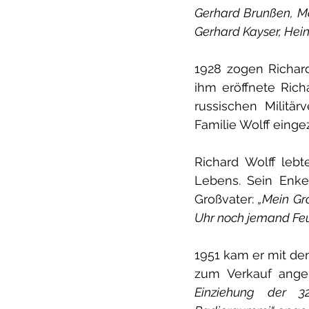
Gerhard Brunßen, Mar
Gerhard Kayser, Hein
1928 zogen Richard
ihm eröffnete Rich
russischen Militä
Familie Wolff einge
Richard Wolff lebt
Lebens. Sein Enkel
Großvater:
 „Mein Gr
Uhr noch jemand Feu
1951 kam er mit den
zum Verkauf ange
Einziehung der 