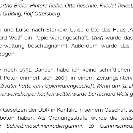
tha Breier. Hintere Reihe: Otto Reschke, Friedel Twiest,
i Grüßing, Rolf Ottersberg.
 und Luise nach Storkow. Luise erbte das Haus „Am 
ard Wolff ein Papierwarengeschäft. 1945 wurde das
rverwaltung beschlagnahmt. Außerdem wurde das 
zogen.
e noch 1951. Danach habe ich keine schriftlichen 
 Peter erinnert sich 2009 in einem Zeitungsinterv
oßvater hatte ein Papierwarengeschäft. Wenn am 31. 
erwerkskörper kaufen wollte, wurde bei Richard Wolff g
 Gesetzen der DDR in Konflikt. In seinem Geschäft so
boten haben. Als Ordnungsstrafe wurde die 
„ent
32 Schreibmaschinenradiergummi, 10 Gummisch