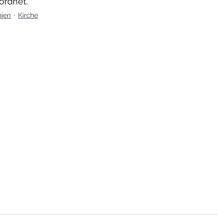
ordnet.
hien
Kirche