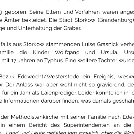
9 geboren. Seine Eltern und Vorfahren waren ange
 Ämter bekleidet. Die Stadt Storkow (Brandenburg)
ge und Unterhaltung der Gräber.
nfalls aus Storkow stammenden Luise Grasnick verhei
milie die Kinder Wolfgang und Ursula. Ursul
mit 17 Jahren an Typhus. Eine weitere Tochter wurde
ezirk Edewecht/Westerstede ein Ereignis, weswe
or. Der Anlass war aber wohl nicht so gravierend, de
ür ein Jahr als Laienprediger. Leider konnte ich in  
 Informationen darüber finden, was damals geschah
der Methodistenkirche mit seiner Familie nach Edew
 in einem Bericht des Superintendenten an die 
: 
„Land und Leute gefielen ihm sogleich, aber die Woh