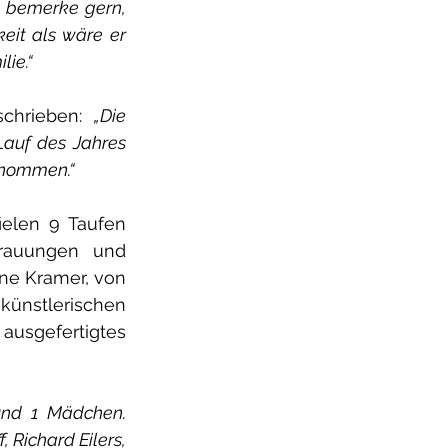
h bemerke gern, 
eit als wäre er 
lie.“
chrieben: 
„Die 
auf des Jahres 
enommen.“
ielen 9 Taufen 
rauungen und 
e Kramer, von 
ünstlerischen 
usgefertigtes 
und 1 Mädchen. 
 Richard Eilers, 