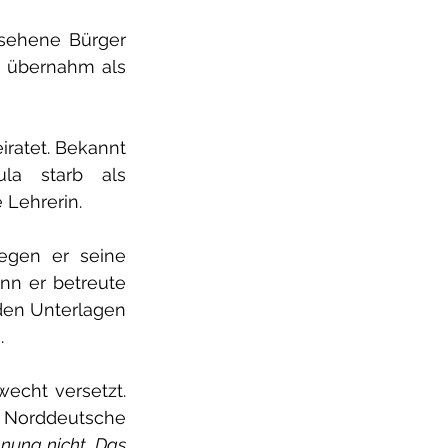
sehene Bürger 
 übernahm als 
ratet. Bekannt 
a starb als 
 Lehrerin.
gen er seine 
nn er betreute 
den Unterlagen 
.
echt versetzt. 
Norddeutsche 
nung nicht. Das 