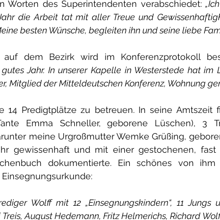
en Worten des Superintendenten verabschiedet: 
„Ic
ahr die Arbeit tat mit aller Treue und Gewissenhaftigk
eine besten Wünsche, begleiten ihn und seine liebe Fami
 auf dem Bezirk wird im Konferenzprotokoll bes
gutes Jahr. In unserer Kapelle in Westerstede hat im L
r, Mitglied der Mitteldeutschen Konferenz, Wohnung g
e 14 Predigtplätze zu betreuen. In seine Amtszeit f
Tante Emma Schneller, geborene Lüschen), 3 T
arunter meine Urgroßmutter Wemke Grüßing, geboren
ehr gewissenhaft und mit einer gestochenen, fast k
rchenbuch dokumentierte. Ein schönes von ihm a
e Einsegnungsurkunde:
ediger Wolff mit 12 „Einsegnungskindern“, 11 Jungs 
Treis, August Hedemann, Fritz Helmerichs, Richard Wolff,