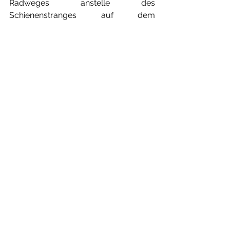
Radweges anstelle des 
Schienenstranges auf dem 
Bahndamm. Die Landesregierung in 
Hannover stellte entsprechende 
finanzielle Mittel in Aussicht.
Die ehemalige Bahnstrecke E´damm nach 
Bad Zwischenahn -  heute ein beliebter, 
naturnaher Rad- und Wanderweg