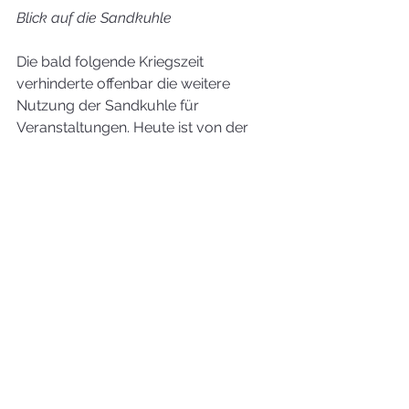
Blick auf die Sandkuhle
Die bald folgende Kriegszeit 
verhinderte offenbar die weitere 
Nutzung der Sandkuhle für 
Veranstaltungen. Heute ist von der 
ehemaligen Anlage der Kuhle nur 
noch wenig zu erkennen, die Natur 
hat sich dieses Terrain im Laufe der 
Jahrzehnte zurückerobert.
Quellen:
Text:     
Informationen zur Edewechter Sandkuhle 
aus:
Mentz, Rolf-Dieter (Verfasser und Redaktion), 100 
Jahre – Vom Turnverein Edewecht e.V. zum Verein 