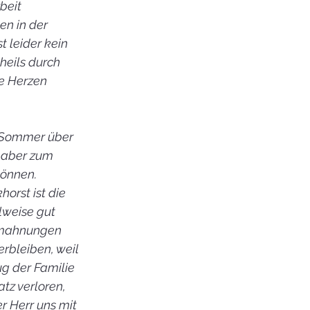
beit 
n in der 
 leider kein 
eils durch 
e Herzen 
 Sommer über 
h aber zum 
können.
orst ist die 
weise gut 
Ermahnungen 
rbleiben, weil 
g der Familie 
tz verloren, 
 Herr uns mit 