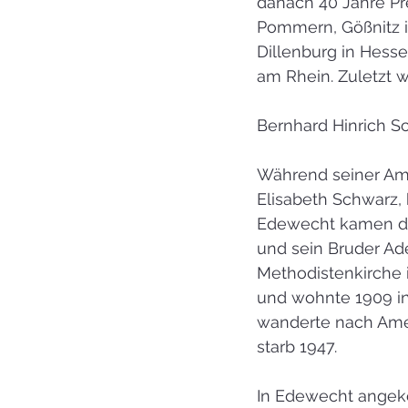
danach 40 Jahre Pr
Pommern, Gößnitz i
Dillenburg in Hesse
am Rhein. Zuletzt w
Bernhard Hinrich S
Während seiner Amt
Elisabeth Schwarz, 
Edewecht kamen di
und sein Bruder Ad
Methodistenkirche 
und wohnte 1909 in
wanderte nach Ameri
starb 1947.
In Edewecht angeko