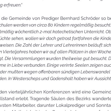
 erfreuen.“
d die Gemeinde von Prediger Bernhard Schröder so b
hulen werden von circa 80 Kindern regelmäßig besucht
lmäßig wöchentlich 2-mal katechetischen Unterricht. Ob
chte sehen, wollen wir doch getrost fortfahren die Kind
eisen. Die Zahl der Lehrer und Lehrerinnen beläuft sich
en Vierteljahres haben wir auf allen Plätzen in den Woch
t. Die Versammlungen wurden theilweise gut besucht. 
me in Liebe verbunden. Einige verirrte Seelen zeigen au
ieder mußten wegen offenbaren sündigen Lebenswandel
en. In Westerscheps und Godensholt haben wir Aussicht
den vierteljährlichen Konferenzen wird eine Gemein
illstand erlebt. Tragende Säulen des Bezirks wanderte
vsten Mitarbeiter, darunter Lokalprediger und Sonnta