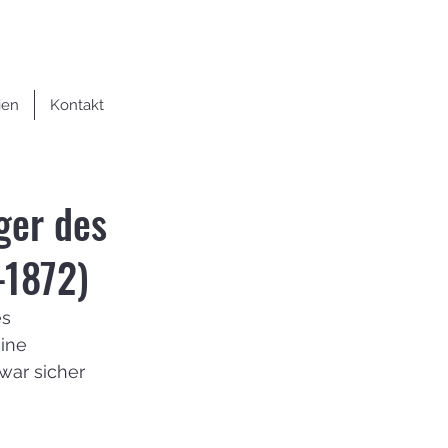
ien
Kontakt
ger des
–1872)
s 
ine 
ar sicher 