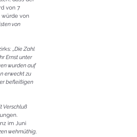
d von 7 
r würde von 
sten von 
rks: 
„Die Zahl 
r Ernst unter 
gen wurden auf 
en erweckt zu 
er befleißigen 
t Verschluß 
rungen.
nz im Juni 
rzen wehmüthig, 