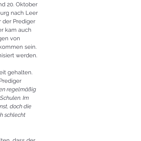
nd 20. Oktober 
urg nach Leer 
 der Prediger 
ber kam auch 
gen von 
ekommen sein. 
isiert werden.
it gehalten. 
Prediger 
zen regelmäßig 
 Schulen. Im 
nst, doch die 
h schlecht 
ten, dass der 