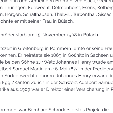
ediger in den Gemeinden Bremen-Vegesack, Greifenb
n Thüringen, Edewecht, Delmenhorst, Esens, Kolber
n, Horgen, Schaffhausen, Thalwill, Turbenthal, Sissac
ohnte er mit seiner Frau in Bülach.
chröder starb am 15. November 1908 in Bülach.
szeit in Greifenberg in Pommern lernte er seine Frau
kennen. Er heiratete sie 1869 in Gößnitz in Sachsen u
e beiden Söhne zur Welt: Johannes Henry wurde am 
elbert Samuel Martin am 16. Mai 1872 in der Predige
in Südedewecht geboren. Johannes Henry erwarb den
 Egg /Kanton Zürich in der Schweiz. Adelbert Samuel
ka aus. 1909 war er Direktor einer Versicherung in Ph
mmen, war Bernhard Schröders erstes Projekt die 