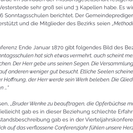
sterstede sehr groß sei und 3 Kapellen habe. Es wir
 6 Sonntagsschulen berichtet. Der Gemeindepredige
rstützt und die Mitglieder des Bezirks seien 
„Methodi
nferenz Ende Januar 1870 gibt folgendes Bild des Bezi
nntagsschulen hat sich etwas vermehrt, auch scheint meh
schen. Der Herr gebe uns seinen Segen. Die Versammlun
 auf anderen weniger gut besucht. Etliche Seelen schein
er Hoffnung, der Herr werde sein Werk beleben. Die Glied
n …“
en, 
„Bruder Wenke zu beauftragen, die Opferbüchse mi
Vielleicht gab es in dieser Beziehung schlechte Erfah
tandsbeschreibung gab es in der Vierteljahrskonfere
lick auf das verflossene Conferenzjahr fühlen unsere He