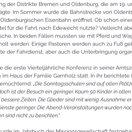
ng der Distrikte Bremen und Oldenburg, die am 19. u
tagte. Im Sommer wurde die Bahnstrecke von Oldenb
 Oldenburgischen Eisenbahn eröffnet. Ob schon einer
tel für die Fahrt nach Edewecht nutzte? Vielleicht a
sche. In beiden Fällen mussten sie mit Pferd und Wa
olt werden. Einige Pastoren werden auch zu Fuß g
te der Fahrdienst, aber auch die Unterbringung organ
ie erste Vierteljährliche Konferenz in seiner Amtsze
im Haus der Familie Garnholz statt. In ihr berichtete 
ernüchternd: 
„Die Sonntagsschulen sind auf allen Plät
och ist der Besuch ein geringer. Kaum 50 Kinder in allen
f bessere Zeiten. Die Glieder sind mit wenig Ausnahme er
ienste geringer. Die Abend-Veranstaltungen wurden noc
 sind nicht zu berichten.“
urde im Jahrbuch der Missionsgesellschaft festgehal