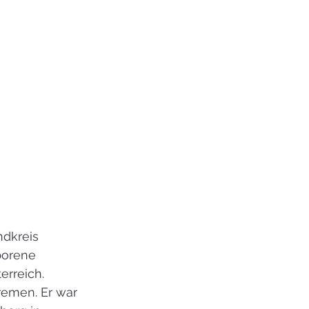
dkreis 
borene 
erreich.
remen. Er war 