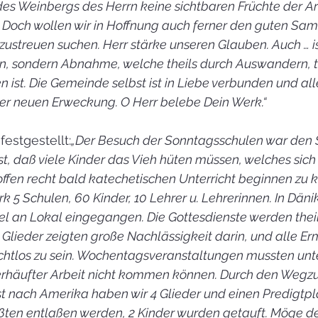
des Weinbergs des Herrn keine sichtbaren Früchte der Ar
Doch wollen wir in Hoffnung auch ferner den guten Same
zustreuen suchen. Herr stärke unseren Glauben. Auch … ist
n, sondern Abnahme, welche theils durch Auswandern, th
 ist. Die Gemeinde selbst ist in Liebe verbunden und all
ner neuen Erweckung. O Herr belebe Dein Werk.“
estgestellt:
„Der Besuch der Sonntagsschulen war den
ist, daß viele Kinder das Vieh hüten müssen, welches sic
offen recht bald katechetischen Unterricht beginnen zu 
k 5 Schulen, 60 Kinder, 10 Lehrer u. Lehrerinnen. In Dänikh
 an Lokal eingegangen. Die Gottesdienste werden theil
 Glieder zeigten große Nachlässigkeit darin, und alle 
ruchtlos zu sein. Wochentagsveranstaltungen mussten unte
rhäufter Arbeit nicht kommen können. Durch den Wegzu
t nach Amerika haben wir 4 Glieder und einen Predigtpla
ten entlaßen werden, 2 Kinder wurden getauft. Möge der