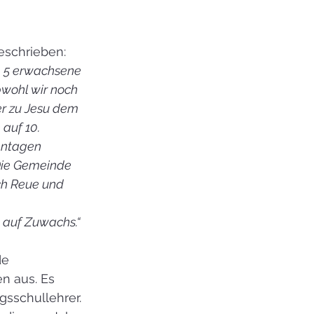
eschrieben:
. 5 erwachsene 
wohl wir noch 
er zu Jesu dem 
 auf 10.
entagen 
Die Gemeinde 
ch Reue und 
 
 auf Zuwachs.“
de 
n aus. Es 
gsschullehrer. 