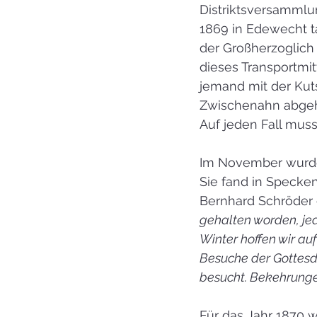
Distriktsversammlu
1869 in Edewecht 
der Großherzoglich
dieses Transportmit
jemand mit der Kut
Zwischenahn abgeh
Auf jeden Fall muss
Im November wurde d
Sie fand in Specken 
Bernhard Schröder 
gehalten worden, jed
Winter hoffen wir au
Besuche der Gottesd
besucht. Bekehrungen
Für das Jahr 1870 w