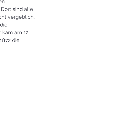
en 
ort sind alle 
ht vergeblich. 
die 
r kam am 12. 
1872 die 