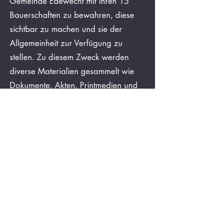
Gemeinde Edewecht mit ihren 15
Bauerschaften zu bewahren, diese
sichtbar zu machen und sie der
Allgemeinheit zur Verfügung zu
stellen. Zu diesem Zweck werden
diverse Materialien gesammelt wie
Dokumente, Akten, Printmedien und
Berichte, Fotos, Filme, Kassetten,
Tonbänder und Bücher. Bedeutende
Grundlagen des Archivs bilden
bereits die Nachlässe von Christel
Looks-Theile und Hans Looks, von
Friedrich Winkler, Emil Wieker und
Fritz Warnke, aber auch Unterlagen
von Wilfried Kuhlmann, Verfasser der
Husbäker Chronik, von Hartmut