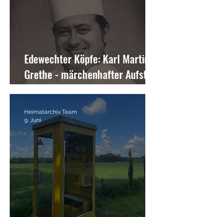
Edewechter Köpfe: Karl Martin
Grethe - märchenhafter Aufstieg
eines "Edewechter Jung" zum
Leibkoch des US-Präsidenten
Heimatarchiv Team
9. Juni