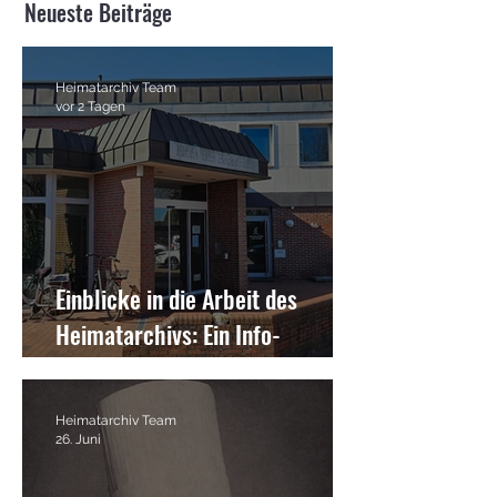
Neueste Beiträge
Heimatarchiv Team
vor 2 Tagen
Einblicke in die Arbeit des
Heimatarchivs: Ein Info-
Nachmittag für die
Bezirksvorsteher der Gemeinde
Heimatarchiv Team
Edewecht
26. Juni