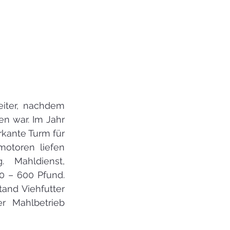
iter, nachdem 
n war. Im Jahr 
kante Turm für 
otoren liefen 
 Mahldienst, 
 – 600 Pfund. 
nd Viehfutter 
 Mahlbetrieb 