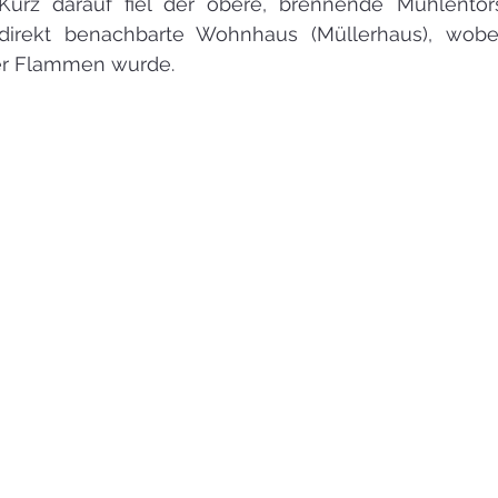
Kurz darauf fiel der obere, brennende Mühlentor
irekt benachbarte Wohnhaus (Müllerhaus), wobei
er Flammen wurde. 