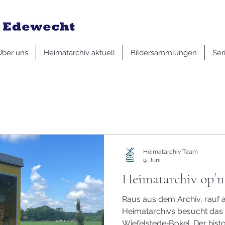
Über uns
Heimatarchiv aktuell
Bildersammlungen
Ser
Heimatarchiv Team
9. Juni
Heimatarchiv op´
Raus aus dem Archiv, rauf 
Heimatarchivs besucht da
Wiefelstede‑Bokel. Der his