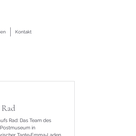
ien
Kontakt
n Rad
aufs Rad: Das Team des
s Postmuseum in
torischer Tante‑Emma‑Laden