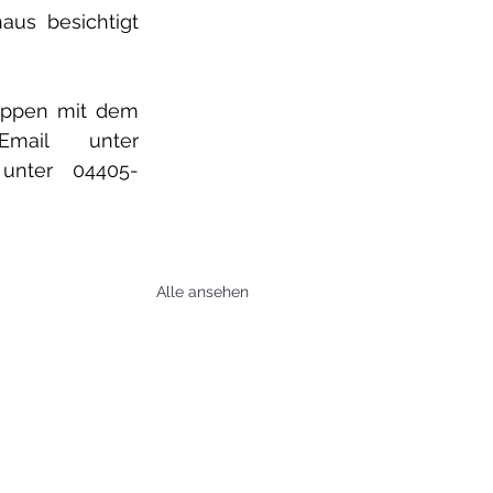
us besichtigt 
uppen mit dem 
Heimatarchiv vereinbart werden. Dieses kann per Email unter 
 unter 04405-
Alle ansehen