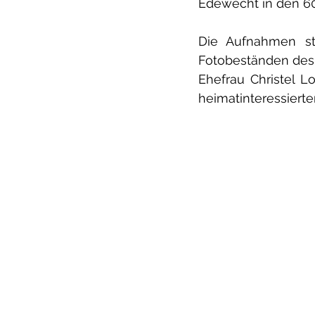
Edewecht in den 60
Die Aufnahmen s
Fotobeständen des 
Ehefrau Christel L
heimatinteressier