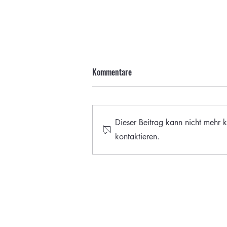
Kommentare
Dieser Beitrag kann nicht mehr k
kontaktieren.
Einblicke in die Arbeit des
Heimatarchivs: Ein Info-
Nachmittag für die
Bezirksvorsteher der Gemeinde
Edewecht