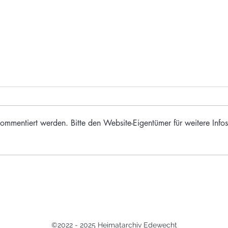
ommentiert werden. Bitte den Website-Eigentümer für weitere Infos
Heima
Edewechter Köpfe: Karl Martin
Grethe - märchenhafter Aufstieg
eines "Edewechter Jung" zum
Leibkoch des US-Präsidenten
©2022 - 2025 Heimatarchiv
Edewecht