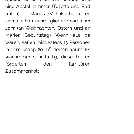
eine Abstellkammer (Toilette und Bad 
unten). In Maries Wohnküche trafen 
sich alle Familienmitglieder dreimal im 
Jahr (an Weihnachten, Ostern und an 
Maries Geburtstag). Wenn alle da 
waren, saßen mindestens 13 Personen 
in dem knapp 20 m² kleinen Raum. Es 
war immer sehr lustig, diese Treffen 
förderten den familiären 
Zusammenhalt.
Marie bekam in den 60er Jahren in der 
Baumschule Backhus in Kleefeld 
Arbeit. Vier von fünf Tagen in der 
Woche war sie in der Baumschule 
tätig, am fünften Tag pflegte sie die 
Wohnung von Familie Backhus. Sie 
arbeitete hier bis Ende der siebziger 