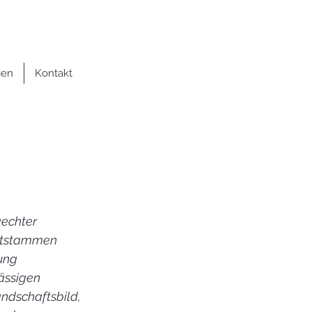
ien
Kontakt
echter 
entstammen 
ung 
ässigen 
ndschaftsbild, 