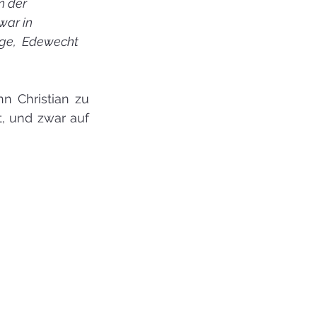
n der 
ar in 
rge,  Edewecht 
n Christian zu 
, und zwar auf 